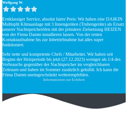
Wolfgang W.
Filled
Filled
Filled
Filled
Filled
star
star
star
star
star
Erstklassiger Service, absolut fairer Preis: Wir haben eine DAIKIN
Multisplit Klimaanlage mit 3 Innengeräten (Truhengeräte) als Ersatz
unserer Nachtspeicheröfen mit der primären Zielsetzung HEIZEN
von der Firma Damm installieren lassen. Von der ersten
Kontaktaufnahme bis zur Inbetriebnahme hat alles super
funktioniert.
Sehr nette und kompetente Chefs / Mitarbeiter. Wir haben seit
Beginn der Heizperiode bis jetzt (27.12.2023) weniger als 1/4 des
Verbrauchs gegenüber der Nachtspeicher im vergleichbaren
Zeitraum und haben im Sommer zusätzlich gekühlt. Ich kann die
Frima Damm uneingeschränkt weiterempfehlen.
Informationen zur Echtheit
Ihre Damm Kälte - Klimatechnik