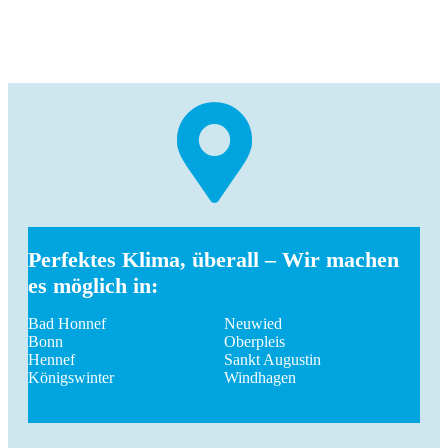
GmbH – mit uns wird's kalt!
Perfektes Klima, überall – Wir machen
es möglich in:
Bad Honnef
Neuwied
Bonn
Oberpleis
Hennef
Sankt Augustin
Königswinter
Windhagen