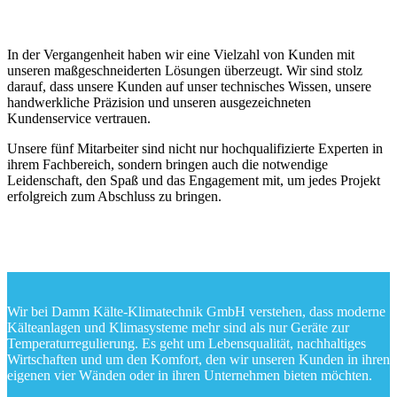
In der Vergangenheit haben wir eine Vielzahl von Kunden mit
unseren maßgeschneiderten Lösungen überzeugt. Wir sind stolz
darauf, dass unsere Kunden auf unser technisches Wissen, unsere
handwerkliche Präzision und unseren ausgezeichneten
Kundenservice vertrauen.
Unsere fünf Mitarbeiter sind nicht nur hochqualifizierte Experten in
ihrem Fachbereich, sondern bringen auch die notwendige
Leidenschaft, den Spaß und das Engagement mit, um jedes Projekt
erfolgreich zum Abschluss zu bringen.
Wir bei Damm Kälte-Klimatechnik GmbH verstehen, dass moderne
Kälteanlagen und Klimasysteme mehr sind als nur Geräte zur
Temperaturregulierung. Es geht um Lebensqualität, nachhaltiges
Wirtschaften und um den Komfort, den wir unseren Kunden in ihren
eigenen vier Wänden oder in ihren Unternehmen bieten möchten.