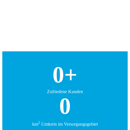
Montage / Service
Manuela Maleike
Büro­management
0
+
Zufriedene Kunden
0
2
km
Umkreis im Versorgungs­gebiet