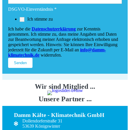
Layout
DSGVO-Einverständnis
*
DSGVO-
Ich stimme zu
Einverständnis
Bitte
Ich habe die
Datenschutzerklärung
zur Kenntnis
genommen. Ich stimme zu, dass meine Angaben und Daten
zur Beantwortung meiner Anfrage elektronisch erhoben und
gespeichert werden. Hinweis: Sie können Ihre Einwilligung
jederzeit für die Zukunft per E-Mail an
info@damm-
klimatechnik.de
widerrufen.
Senden
Wir sind Mitglied ...
Unsere Partner ...
Damm Kälte - Klimatechnik GmbH
Dollendorferstraße 31
53639 Königswinter