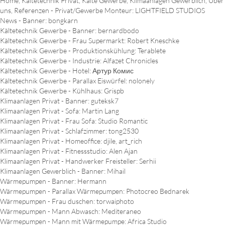
Home, Kältetechnik Privat, Kälte Gewerbe, Klimaanlagen Gewerblich, Über
uns, Referenzen - Privat/Gewerbe Monteur: LIGHTFIELD STUDIOS
News - Banner: bongkarn
Kältetechnik Gewerbe - Banner: bernardbodo
Kältetechnik Gewerbe - Frau Supermarkt: Robert Kneschke
Kältetechnik Gewerbe - Produktionskühlung: Terablete
Kältetechnik Gewerbe - Industrie: Alfazet Chronicles
Kältetechnik Gewerbe - Hotel: Артур Комис
Kältetechnik Gewerbe - Parallax Eiswürfel: nolonely
Kältetechnik Gewerbe - Kühlhaus: Grispb
Klimaanlagen Privat - Banner: guteksk7
Klimaanlagen Privat - Sofa: Martin Lang
Klimaanlagen Privat - Frau Sofa: Studio Romantic
Klimaanlagen Privat - Schlafzimmer: tong2530
Klimaanlagen Privat - Homeoffice: djile, art_rich
Klimaanlagen Privat - Fitnessstudio: Alen Ajan
Klimaanlagen Privat - Handwerker Freisteller: Serhii
Klimaanlagen Gewerblich - Banner: Mihail
Wärmepumpen - Banner: Hermann
Wärmepumpen - Parallax Wärmepumpen: Photocreo Bednarek
Wärmepumpen - Frau duschen: torwaiphoto
Wärmepumpen - Mann Abwasch: Mediteraneo
Wärmepumpen - Mann mit Wärmepumpe: Africa Studio