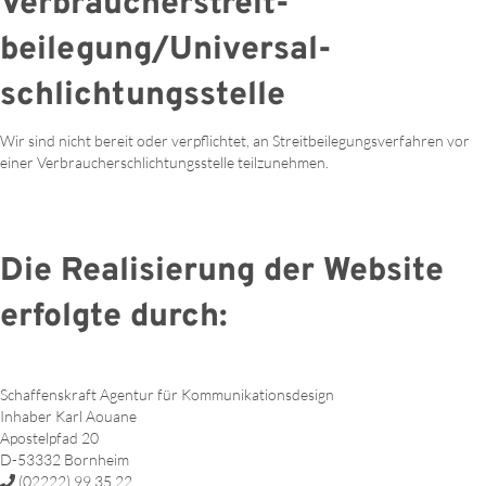
Verbraucher­streit­
beilegung/Universal­
schlichtungs­stelle
Wir sind nicht bereit oder verpflichtet, an Streitbeilegungsverfahren vor
einer Verbraucherschlichtungsstelle teilzunehmen.
Die Realisierung der Website
erfolgte durch:
Schaffenskraft Agentur für Kommunikationsdesign
Inhaber Karl Aouane
Apostelpfad 20
D-53332 Bornheim
(02222) 99 35 22