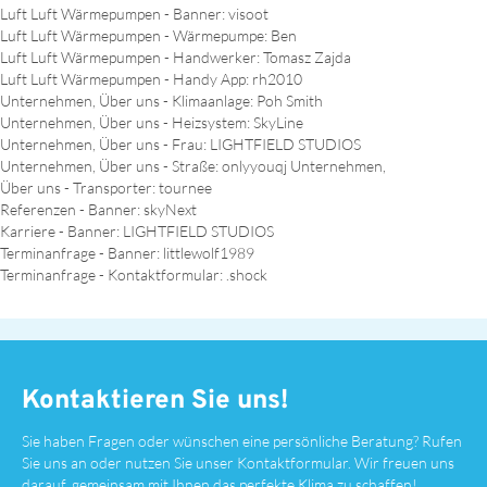
Luft Luft Wärme­pumpen - Banner: visoot
Luft Luft Wärme­pumpen - Wärmepumpe: Ben
Luft Luft Wärme­pumpen - Handwerker: Tomasz Zajda
Luft Luft Wärme­pumpen - Handy App: rh2010
Unternehmen, Über uns - Klimaanlage: Poh Smith
Unternehmen, Über uns - Heizsystem: SkyLine
Unternehmen, Über uns - Frau: LIGHTFIELD STUDIOS
Unternehmen, Über uns - Straße: onlyyouqj Unternehmen,
Über uns - Transporter: tournee
Referenzen - Banner: skyNext
Karriere - Banner: LIGHTFIELD STUDIOS
Terminanfrage - Banner: littlewolf1989
Terminanfrage - Kontaktformular: .shock
Kontaktieren Sie uns!
Sie haben Fragen oder wünschen eine persönliche Beratung? Rufen
Sie uns an oder nutzen Sie unser Kontaktformular. Wir freuen uns
darauf, gemeinsam mit Ihnen das perfekte Klima zu schaffen!