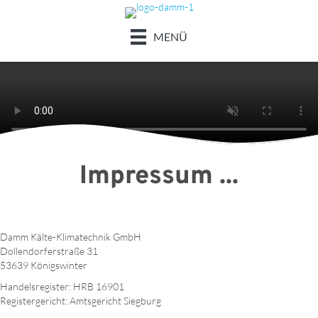
MENÜ
Impressum ...
Damm Kälte-Klimatechnik GmbH
Dollendorferstraße 31
53639 Königswinter
Handelsregister: HRB 16901
Registergericht: Amtsgericht Siegburg