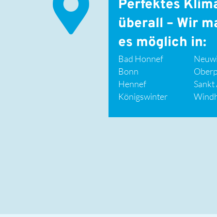
Perfektes Klim
überall – Wir 
es möglich in:
Bad Honnef
Neuw
Bonn
Oberp
Hennef
Sankt
Königswinter
Wind