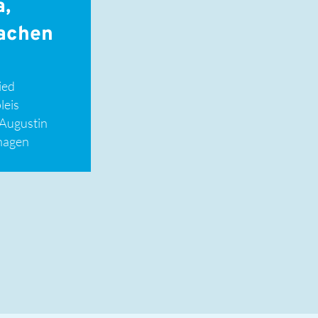
a,
machen
ied
leis
 Augustin
hagen