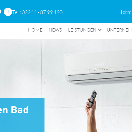
Term
Tel.: 02244 - 87 99 190
HOME
NEWS
LEISTUNGEN
UNTERNE
en Bad