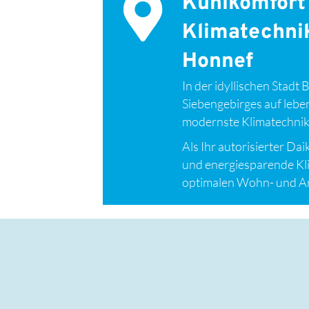
Kühlkomfort
Klimatechnik
Honnef
In der idyllischen Stad
Siebengebirges auf leben
modernste Klimatechnik
Als Ihr autorisierter Da
und energiesparende K
optimalen Wohn- und Ar