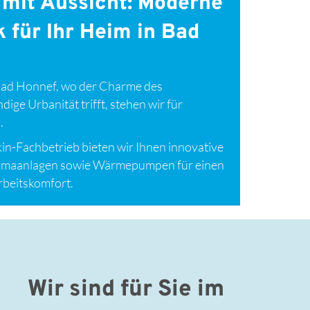
 mit Aussicht: Moderne
 für Ihr Heim in Bad
t Bad Honnef, wo der Charme des
dige Urbanität trifft, stehen wir für
.
ikin-Fachbetrieb bieten wir Ihnen innovative
limaanlagen sowie Wärmepumpen für einen
beitskomfort.
Wir sind für Sie im