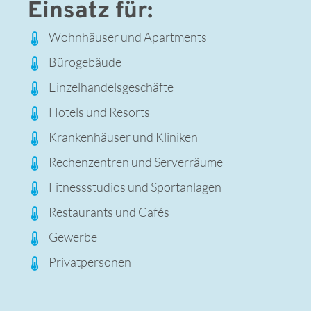
Einsatz für:
Wohnhäuser und Apartments
Bürogebäude
Einzel­handels­geschäfte
Hotels und Resorts
Kranken­häuser und Kliniken
Rechen­zentren und Server­räume
Fitness­studios und Sport­anlagen
Restaurants und Cafés
Gewerbe
Privat­personen