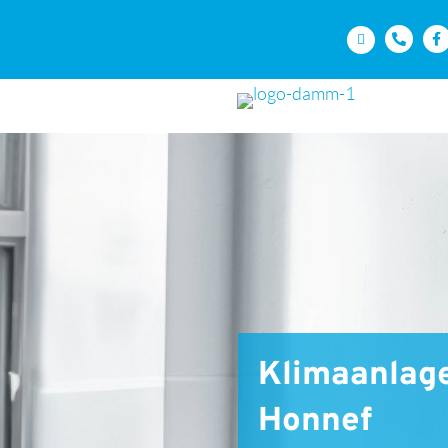
Klima­anlag
Honnef