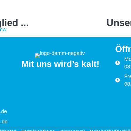
ied ...
Unser
Öff
Mo
Mit uns wird’s kalt!
08
Fre
08
.de
.de